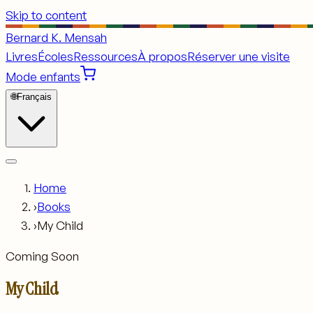
Skip to content
Bernard K. Mensah
Livres
Écoles
Ressources
À propos
Réserver une visite
Mode enfants
🌐
Français
Home
›
Books
›
My Child
Coming Soon
My Child