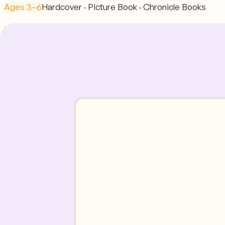
Ages
3–6
Hardcover · Picture Book · Chronicle Books
Coming soon — check back for availability
Vous aimerez peut-être aussi
Jollof Day
Ages
3–6
~$13.98