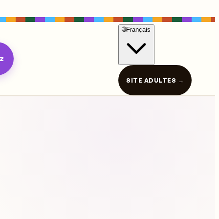
🌐
Français
iz
SITE ADULTES →