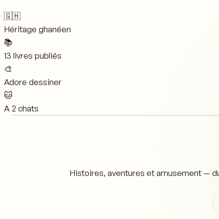
🇬🇭
Héritage ghanéen
📚
13 livres publiés
🎨
Adore dessiner
🐱
A 2 chats
Histoires, aventures et amusement — du 